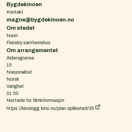
Bygdekinoen
d
Kontakt
k
magne@bygdekinoen.no
a
l
Om stedet
e
Navn
n
Flateby samfunnshus
d
Om arrangementet
e
Aldersgrense
r
15
f
Nasjonalitet
i
Norsk
l
Varighet
(
01:50
.
Nettside for filminformasjon
i
https://kinologg.kino.no/plan-spillested/35
c
s
)