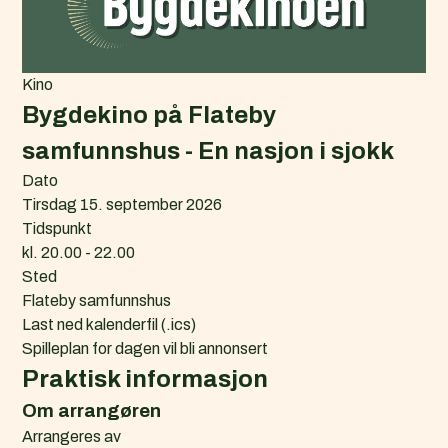
Kino
Bygdekino på Flateby
samfunnshus - En nasjon i sjokk
Dato
Tirsdag 15. september 2026
Tidspunkt
kl. 20.00 - 22.00
Sted
Flateby samfunnshus
L
Last ned kalenderfil (.ics)
a
Spilleplan for dagen vil bli annonsert
s
Praktisk informasjon
t
Om arrangøren
n
Arrangeres av
e