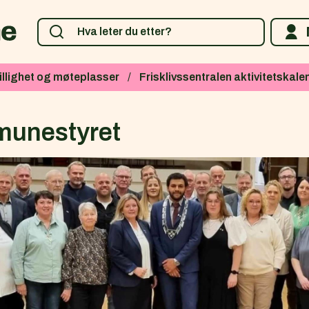
villighet og møteplasser
Frisklivssentralen aktivitetskale
munestyret