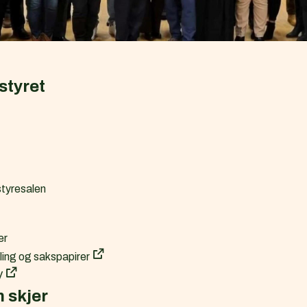
styret
tyresalen
er
ling og sakspapirer
V
n skjer