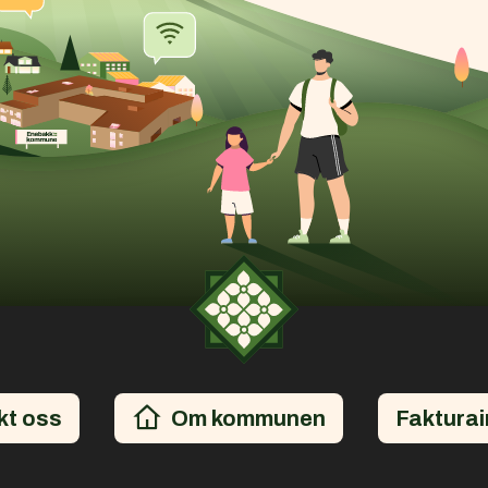
kt oss
Om kommunen
Fakturai