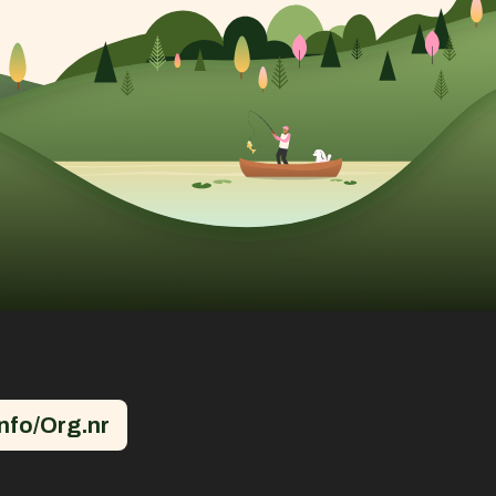
nfo/Org.nr