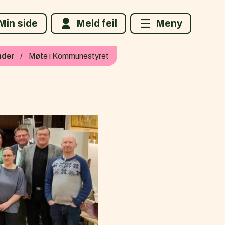
Min side
Meld feil
Meny
nder
Møte i Kommunestyret