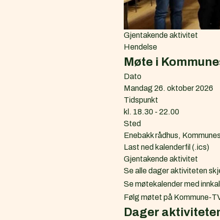
Gjentakende aktivitet
Hendelse
Møte i Kommune
Dato
Mandag 26. oktober 2026
Tidspunkt
kl. 18.30 - 22.00
Sted
Enebakk rådhus, Kommunes
L
Last ned kalenderfil (.ics)
a
Gjentakende aktivitet
s
Se alle dager aktiviteten skj
t
Se møtekalender med innkal
n
Følg møtet på Kommune-T
e
Dager aktivitete
d