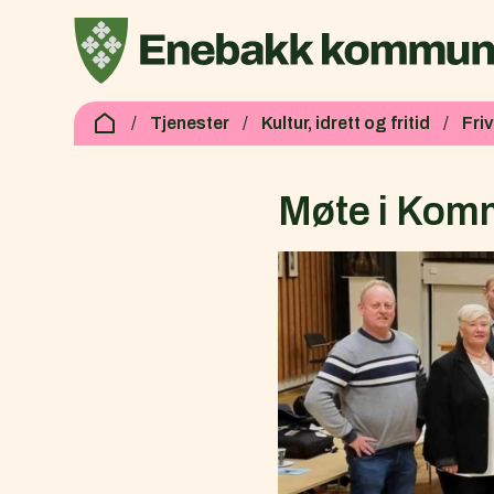
Enebakk kommune
Du er her:
Tjenester
Kultur, idrett og fritid
Fri
Møte i Kom