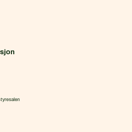
asjon
tyresalen