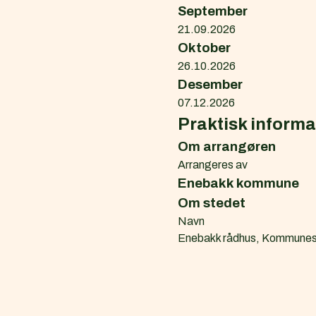
September
k
21.09.2026
a
l
Oktober
e
26.10.2026
n
Desember
d
07.12.2026
e
Praktisk inform
r
Om arrangøren
f
Arrangeres av
i
l
Enebakk kommune
(
Om stedet
.
Navn
i
Enebakk rådhus, Kommunes
c
s
)