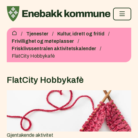
Enebakk kommune
Du er her:
Tjenester
Kultur, idrett og fritid
Frivillighet og møteplasser
Frisklivssentralen aktivitetskalender
FlatCity Hobbykafè
FlatCity Hobbykafè
Gjentakende aktivitet