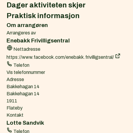
l
Dager aktiviteten skjer
e
Praktisk informasjon
n
d
Om arrangøren
e
Arrangeres av
r
Enebakk Frivilligsentral
f
Nettadresse
i
https://www.facebook.com/enebakk.frivilligsentral/
l
Telefon
(
Vis telefonnummer
.
Adresse
i
Bakkehagan 14
c
Bakkehagan 14
s
1911
)
Flateby
Kontakt
Lotte Sandvik
Telefon