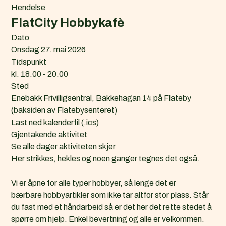
Hendelse
FlatCity Hobbykafè
Dato
Onsdag 27. mai 2026
Tidspunkt
kl. 18.00 - 20.00
Sted
Enebakk Frivilligsentral, Bakkehagan 14 på Flateby
(baksiden av Flatebysenteret)
L
Last ned kalenderfil (.ics)
a
Gjentakende aktivitet
s
Se alle dager aktiviteten skjer
t
Her strikkes, hekles og noen ganger tegnes det også.
n
e
Vi er åpne for alle typer hobbyer, så lenge det er
d
bærbare hobbyartikler som ikke tar altfor stor plass. Står
k
du fast med et håndarbeid så er det her det rette stedet å
a
spørre om hjelp. Enkel bevertning og alle er velkommen.