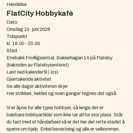
Hendelse
FlatCity Hobbykafè
Dato
Onsdag 10. juni 2026
Tidspunkt
kl. 18.00 - 20.00
Sted
Enebakk Frivilligsentral, Bakkehagan 14 på Flateby
(baksiden av Flatebysenteret)
L
Last ned kalenderfil (.ics)
a
Gjentakende aktivitet
s
Se alle dager aktiviteten skjer
t
Her strikkes, hekles og noen ganger tegnes det også.
n
e
Vi er åpne for alle typer hobbyer, så lenge det er
d
bærbare hobbyartikler som ikke tar altfor stor plass. Står
k
du fast med et håndarbeid så er det her det rette stedet å
a
spørre om hjelp. Enkel bevertning og alle er velkommen.