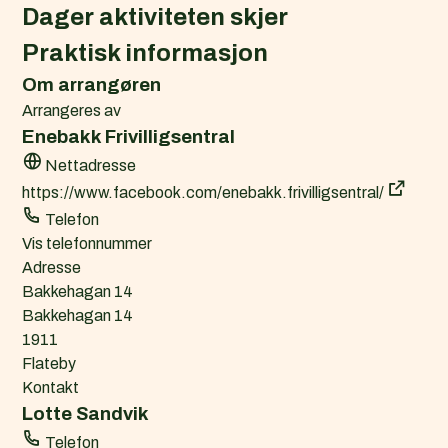
l
Dager aktiviteten skjer
e
Praktisk informasjon
n
d
Om arrangøren
e
Arrangeres av
r
Enebakk Frivilligsentral
f
Nettadresse
i
https://www.facebook.com/enebakk.frivilligsentral/
l
Telefon
(
Vis telefonnummer
.
Adresse
i
Bakkehagan 14
c
Bakkehagan 14
s
1911
)
Flateby
Kontakt
Lotte Sandvik
Telefon