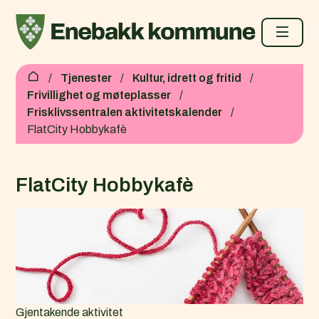
Enebakk kommune
Du er her:
Tjenester
Kultur, idrett og fritid
Frivillighet og møteplasser
Frisklivssentralen aktivitetskalender
FlatCity Hobbykafè
FlatCity Hobbykafè
Gjentakende aktivitet