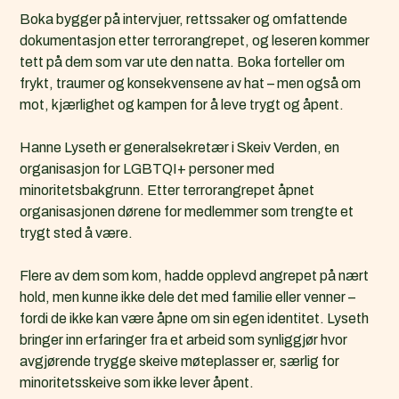
d
Boka bygger på intervjuer, rettssaker og omfattende
k
dokumentasjon etter terrorangrepet, og leseren kommer
a
tett på dem som var ute den natta. Boka forteller om
l
frykt, traumer og konsekvensene av hat – men også om
e
mot, kjærlighet og kampen for å leve trygt og åpent.
n
d
Hanne Lyseth er generalsekretær i Skeiv Verden, en
e
organisasjon for LGBTQI+ personer med
r
minoritetsbakgrunn. Etter terrorangrepet åpnet
f
organisasjonen dørene for medlemmer som trengte et
i
trygt sted å være.
l
(
Flere av dem som kom, hadde opplevd angrepet på nært
.
hold, men kunne ikke dele det med familie eller venner –
i
fordi de ikke kan være åpne om sin egen identitet. Lyseth
c
bringer inn erfaringer fra et arbeid som synliggjør hvor
s
avgjørende trygge skeive møteplasser er, særlig for
)
minoritetsskeive som ikke lever åpent.