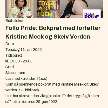
Biblioteket
Follo Pride: Bokprat med forfatter
Kristine Meek og Skeiv Verden
Dato
Torsdag 11. juni 2026
Tidspunkt
kl. 19.00 - 20.00
Sted
Ski sentrum
L
Last ned kalenderfil (.ics)
a
Kom på spennende bokprat med Kristine Meek og Skeiv
s
verden i Ski bibliotek.
t
Hun har skrevet den viktige boka "Er det trygt å gå hjem
n
nå", etter terroren 25. juni 2022.
e