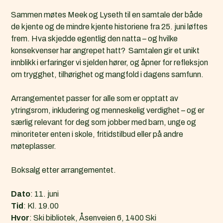
Sammen møtes Meek og Lyseth til en samtale der både
de kjente og de mindre kjente historiene fra 25. juni løftes
frem. Hva skjedde egentlig den natta – og hvilke
konsekvenser har angrepet hatt? Samtalen gir et unikt
innblikk i erfaringer vi sjelden hører, og åpner for refleksjon
om trygghet, tilhørighet og mangfold i dagens samfunn.
Arrangementet passer for alle som er opptatt av
ytringsrom, inkludering og menneskelig verdighet – og er
særlig relevant for deg som jobber med barn, unge og
minoriteter enten i skole, fritidstilbud eller på andre
møteplasser.
Boksalg etter arrangementet.
Dato
: 11. juni
Tid
: Kl. 19.00
Hvor
: Ski bibliotek, Åsenveien 6, 1400 Ski