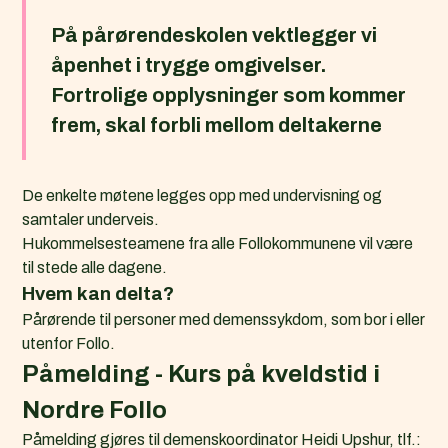
i
c
På pårørendeskolen vektlegger vi
s
åpenhet i trygge omgivelser.
)
Fortrolige opplysninger som kommer
frem, skal forbli mellom deltakerne
De enkelte møtene legges opp med undervisning og
samtaler underveis.
Hukommelsesteamene fra alle Follokommunene vil være
til stede alle dagene.
Hvem kan delta?
Pårørende til personer med demenssykdom, som bor i eller
utenfor Follo.
Påmelding - Kurs på kveldstid i
Nordre Follo
Påmelding gjøres til demenskoordinator Heidi Upshur, tlf.: