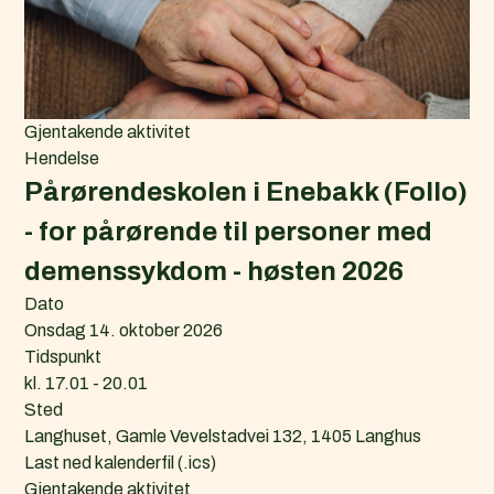
Gjentakende aktivitet
Hendelse
Pårørendeskolen i Enebakk (Follo)
- for pårørende til personer med
demenssykdom - høsten 2026
Dato
Onsdag 14. oktober 2026
Tidspunkt
kl. 17.01 - 20.01
Sted
Langhuset, Gamle Vevelstadvei 132, 1405 Langhus
L
Last ned kalenderfil (.ics)
a
Gjentakende aktivitet