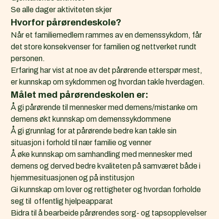
s
Se alle dager aktiviteten skjer
t
Hvorfor pårørendeskole?
n
Når et familiemedlem rammes av en demenssykdom, får
e
det store konsekvenser for familien og nettverket rundt
d
personen.
k
Erfaring har vist at noe av det pårørende etterspør mest,
a
er kunnskap om sykdommen og hvordan takle hverdagen.
l
Målet med pårørendeskolen er:
e
Å gi pårørende til mennesker med demens/mistanke om
n
demens økt kunnskap om demenssykdommene
d
Å gi grunnlag for at pårørende bedre kan takle sin
e
situasjon i forhold til nær familie og venner
r
Å øke kunnskap om samhandling med mennesker med
f
demens og derved bedre kvaliteten på samværet både i
i
hjemmesituasjonen og på institusjon
l
Gi kunnskap om lover og rettigheter og hvordan forholde
(
seg til offentlig hjelpeapparat
.
Bidra til å bearbeide pårørendes sorg- og tapsopplevelser