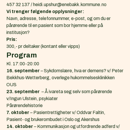
457 32 137
/
heidi.upshur@enebakk.kommune.no
Vi trenger følgende opplysninger:
Navn, adresse, telefonnummer, e-post, og om du er
pårørende til en pasient som bor hjemme eller på
institusjon?
Pris:
300,- pr deltaker (kontant eller vipps)
Program
Kl. 17:00-20:00
16. september
– Sykdomslære, hva er demens? v/ Peter
Bekkhus-Wetterberg, overlege hukommelsesklinikken
OUS
23. september
– Å ivareta seg selv som pårørende
v/Ingun Ulstein, psykiater
Pårørendehistorie
7. oktober
– Pasientrettigheter v/ Oddvar Faltin,
Pasient- og brukerombudet i Oslo og Akershus
14. oktober
– Kommunikasjon og utfordrende adferd v/