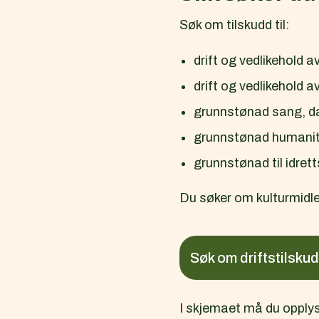
Søk om tilskudd til:
drift og vedlikehold a
drift og vedlikehold a
grunnstønad sang, da
grunnstønad humanit
grunnstønad til idret
Du søker om kulturmidler
Søk om driftstilsku
I skjemaet må du opply