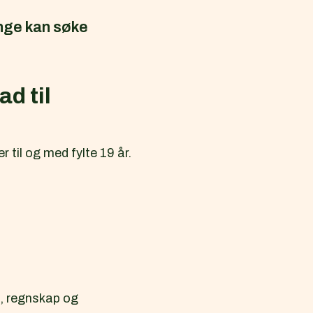
unge kan søke
d til
til og med fylte 19 år.
, regnskap og