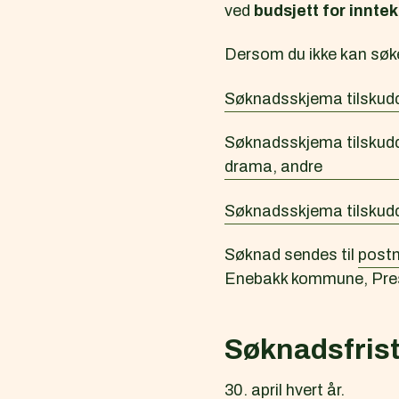
ved
budsjett for inntek
Dersom du ikke kan søke 
Søknadsskjema tilskudd -
Søknadsskjema tilskudd -
drama, andre
Søknadsskjema tilskudd -
Søknad sendes til
post
Enebakk kommune, Pres
Søknadsfris
30. april hvert år.