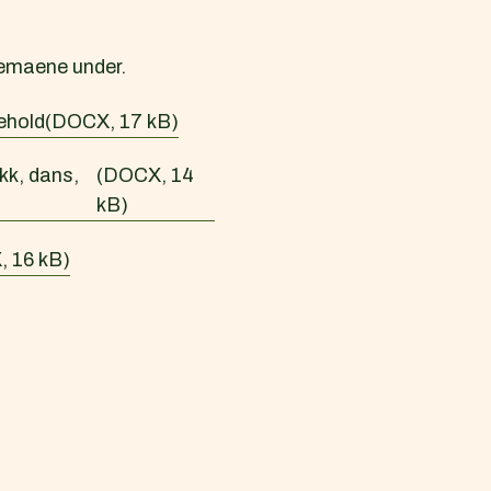
kjemaene under.
kehold
(DOCX, 17 kB)
kk, dans,
(DOCX, 14
kB)
 16 kB)