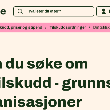
skudd, priser og stipend
Tilskuddsordninger
Driftstils
 du søke om
tilskudd - grun
ganisasjoner