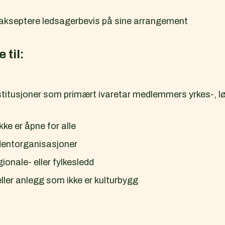
 å akseptere ledsagerbevis på sine arrangement
 til:
titusjoner som primært ivaretar medlemmers yrkes-, løn
ke er åpne for alle
tudentorganisasjoner
ionale- eller fylkesledd
ller anlegg som ikke er kulturbygg