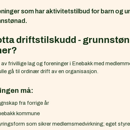
reninger som har aktivitetstilbud for barn og 
nstønad.
ta driftstilskudd - grunnstøna
ner?
v frivillige lag og foreninger i Enebakk med medlemmer 
lle gå til ordinær drift av en organisasjon.
ningen må:
gnskap fra forrige år
 Enebakk kommune
yringsform som sikrer medlemsmedvirkning; eget styre