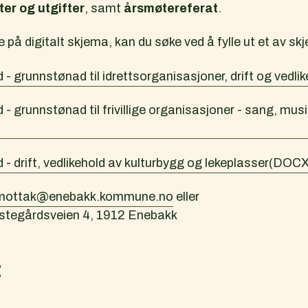
ter og utgifter
, samt
årsmøtereferat
.
på digitalt skjema, kan du søke ved å fylle ut et av s
 grunnstønad til idrettsorganisasjoner, drift og vedli
 grunnstønad til frivillige organisasjoner - sang, musi
 drift, vedlikehold av kulturbygg og lekeplasser
(DOCX,
mottak@enebakk.kommune.no
eller
tegårdsveien 4, 1912 Enebakk
t