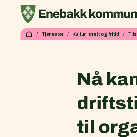
Enebakk kommune
Du er her:
Tjenester
Kultur, idrett og fritid
Til
Nå kan
drifts
til or