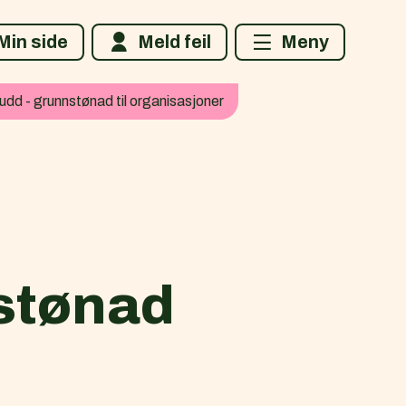
Min side
Meld feil
Meny
kudd - grunnstønad til organisasjoner
nstønad