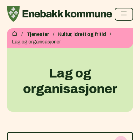
Enebakk kommune
Du er her:
Tjenester
Kultur, idrett og fritid
Lag og organisasjoner
Lag og
organisasjoner