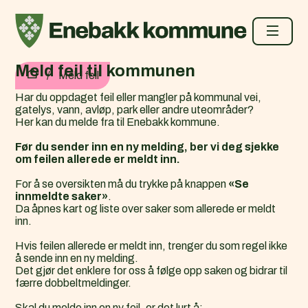
Enebakk kommune
Meld feil til kommunen
Du er her:
Meld feil
Har du oppdaget feil eller mangler på kommunal vei,
gatelys, vann, avløp, park eller andre uteområder?
Her kan du melde fra til Enebakk kommune.
Før du sender inn en ny melding, ber vi deg sjekke
om feilen allerede er meldt inn.
For å se oversikten må du trykke på knappen
«Se
innmeldte saker»
.
Da åpnes kart og liste over saker som allerede er meldt
inn.
Hvis feilen allerede er meldt inn, trenger du som regel ikke
å sende inn en ny melding.
Det gjør det enklere for oss å følge opp saken og bidrar til
færre dobbeltmeldinger.
Skal du melde inn en ny feil, er det lurt å: