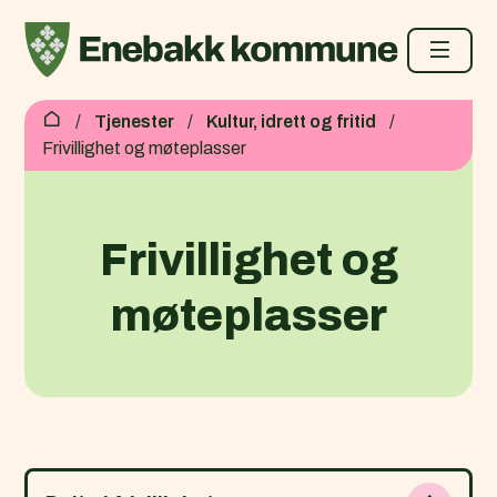
Enebakk kommune
Du er her:
Tjenester
Kultur, idrett og fritid
Frivillighet og møteplasser
Frivillighet og
møteplasser