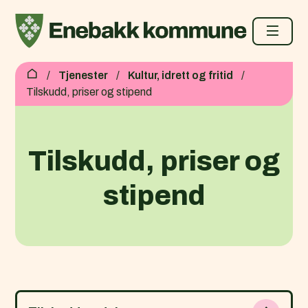
Enebakk kommune
Du er her:
Tjenester
Kultur, idrett og fritid
Tilskudd, priser og stipend
Tilskudd, priser og
stipend