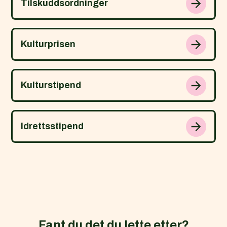
Tilskuddsordninger
Kulturprisen
Kulturstipend
Idrettsstipend
Fant du det du lette etter?