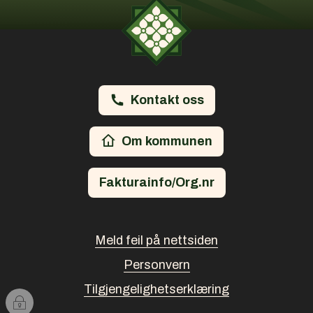
Kontakt oss
Om kommunen
Fakturainfo/Org.nr
Meld feil på nettsiden
Personvern
Tilgjengelighetserklæring
I