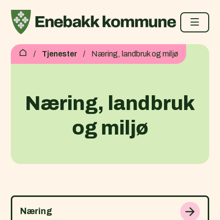
Enebakk kommune
Du er her:
Tjenester
Næring, landbruk og miljø
Næring, landbruk
og miljø
Næring