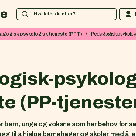
agogisk psykologisk tjeneste (PPT)
Pedagogisk psykolog
ogisk-psykolog
te (PP-tjeneste
er barn, unge og voksne som har behov for sæ
llegg til å hjelpe barnehager og skoler med å le