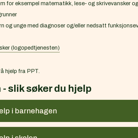
om for eksempel matematikk, lese- og skrivevansker o
grunner
barn og unge med diagnoser og/eller nedsatt funksjonse
er (logopedtjenesten)
få hjelp fra PPT.
- slik søker du hjelp
jelp i barnehagen