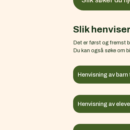
Slik søker du hj
Slik henviser
Det er først og fremst 
Du kan også søke om bis
Henvisning av barn 
Henvisning av elever