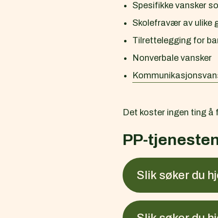
Spesifikke vansker s
Skolefravær av ulike 
Tilrettelegging for 
Nonverbale vansker
Kommunikasjonsvansk
Det koster ingen ting å 
PP-tjenesten 
Slik søker du h