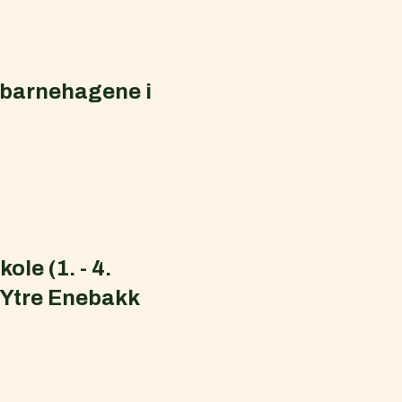
g barnehagene i
le (1. - 4.
d Ytre Enebakk