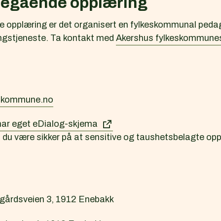
eregående opplæring
de opplæring er det organisert en fylkeskommunal ped
ingstjeneste. Ta kontakt med
Akershus fylkeskommune
.kommune.no
har eget eDialog-skjema
du være sikker på at sensitive og taushetsbelagte opply
gårdsveien 3, 1912 Enebakk