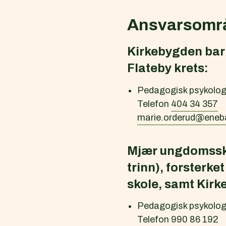
Ansvarsomr
Kirkebygden barn
Flateby krets:
Pedagogisk psykolog
Telefon
404 34 357
marie.orderud@ene
Mjær ungdomssko
trinn), forsterk
skole, samt Kir
Pedagogisk psykolog
Telefon
990 86 192