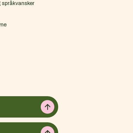
g språkvansker
vne