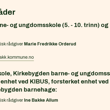
åder
e- og ungdomsskole (5. - 10. trinn) o
isk rådgiver
Marie Fredrikke Orderud
bakk.kommune.no
le, Kirkebygden barne- og ungdomssko
et enhet ved KIBUS, forsterket enhet ve
kebygden barnehage:
isk rådgiver
Ine Bakke Allum