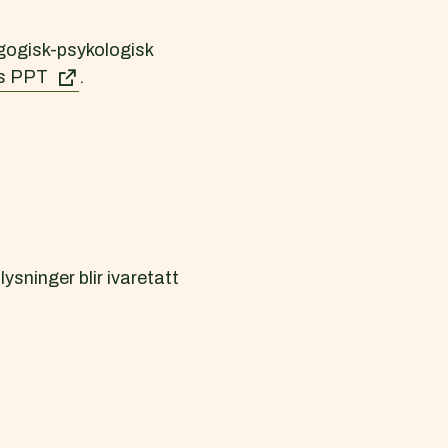
agogisk-psykologisk
s PPT
.
sninger blir ivaretatt