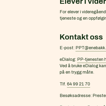
Elever i vid
For elever i videregåen
tjeneste og en oppfølg
Kontakt oss
E-post:
PPT@enebakk
eDialog:
PP-tjenesten 
Ved å bruke eDialog kan 
på en trygg måte.
Tlf.
64 99 21 70
Besøksadresse: Preste