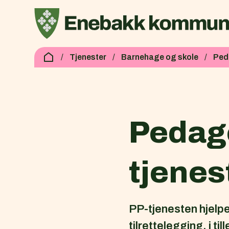
Enebakk kommune
Du er her:
Tjenester
Barnehage og skole
Ped
Pedag
tjenes
PP-tjenesten hjelp
tilrettelegging, i ti