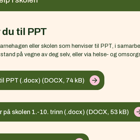
elp i skolen
 du til PPT
barnehagen eller skolen som henviser til PPT, i samarb
tand på vegne av deg selv, eller via helse- og omsorg
til PPT (.docx)
(DOCX, 74 kB)
 på skolen 1.-10. trinn (.docx)
(DOCX, 53 kB)