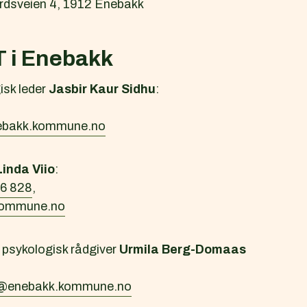
rdsveien 4, 1912 Enebakk
T i Enebakk
isk leder
Jasbir Kaur Sidhu
:
nebakk.kommune.no
Linda Viio
:
6 828
,
.kommune.no
psykologisk rådgiver
Urmila Berg-Domaas
s@enebakk.kommune.no