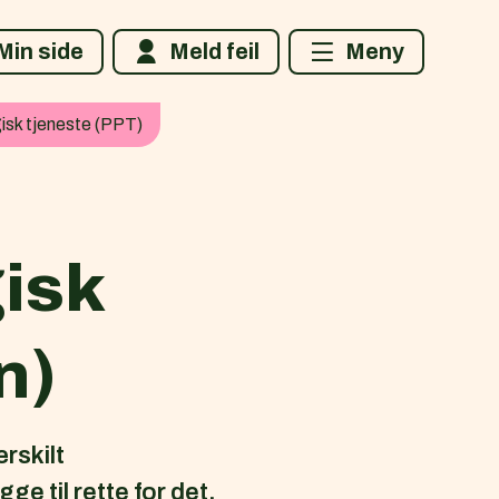
Min side
Meld feil
Meny
isk tjeneste (PPT)
isk
n)
rskilt
gge til rette for det.