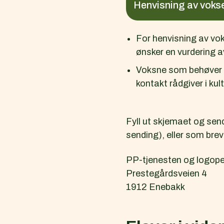
Henvisning av vokse
For henvisning av vo
ønsker en vurdering a
Voksne som behøver h
kontakt rådgiver i ku
Fyll ut skjemaet og send
sending), eller som brev 
PP-tjenesten og logope
Prestegårdsveien 4
1912 Enebakk