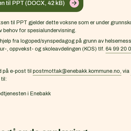
n til PPT
(DOCX, 42 kB)
ksen til PPT gjelder dette voksne som er under grunns
v behov for spesialundervisning.
jelp fra logoped/synspedagog på grunn av helsemessi
ltur-, oppvekst- og skoleavdelingen (KOS) tlf.
64 99 20 
 på e-post til
postmottak@enebakk.kommune.no,
via
til:
dtjenesten i Enebakk