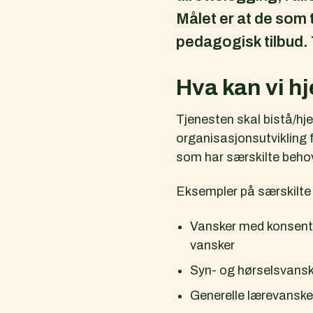
Målet er at de som t
pedagogisk tilbud. 
Hva kan vi h
Tjenesten skal bistå/hj
organisasjonsutvikling 
som har særskilte behov
Eksempler på særskilte
Vansker med konsentra
vansker
Syn- og hørselsvansk
Generelle lærevansker