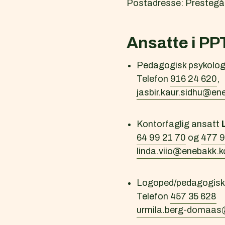
Postadresse: Prestegå
Ansatte i PP
Pedagogisk psykolog
Telefon
916 24 620
,
jasbir.kaur.sidhu@e
Kontorfaglig ansatt
64 99 21 70
og
477 9
linda.viio@enebakk
Logoped/pedagogisk 
Telefon
457 35 628
urmila.berg-domaa