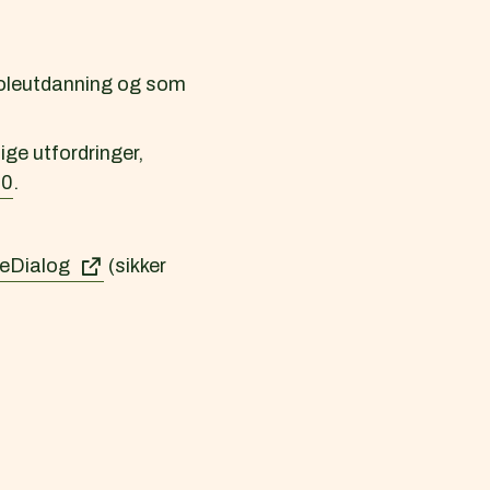
koleutdanning og som
ge utfordringer,
00
.
eDialog
(sikker